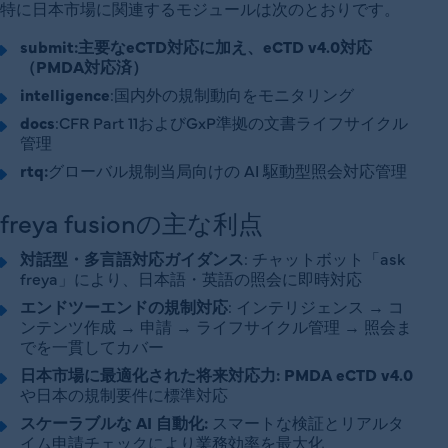
特に日本市場に関連するモジュールは次のとおりです。
submit:主要なeCTD対応に加え、eCTD v4.0対応
（PMDA対応済）
intelligence
:国内外の規制動向をモニタリング
docs
:CFR Part 11およびGxP準拠の文書ライフサイクル
管理
rtq:
グローバル規制当局向けの AI 駆動型照会対応管理
freya fusionの主な利点
対話型・多言語対応ガイダンス
: チャットボット「ask
freya」により、日本語・英語の照会に即時対応
エンドツーエンドの規制対応
: インテリジェンス → コ
ンテンツ作成 → 申請 → ライフサイクル管理 → 照会ま
でを一貫してカバー
日本市場に最適化された将来対応力: PMDA eCTD v4.0
や日本の規制要件に標準対応
スケーラブルな AI 自動化:
スマートな検証とリアルタ
イム申請チェックにより業務効率を最大化