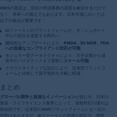
RIMSの選定は、現在の申請業務の課題を解決するだけで
なく、将来への備えでもあります。日本市場においては、
以下の観点が重要です：
AIファーストのプラットフォームが、ダッシュボード
中心の競合を凌駕する時代へ
継続的なアップデートにより、
PMDA、EU MDR、FDA
への迅速なコンプライアンス対応が可能
モジュラー型アーキテクチャにより、大手企業から成
長中のバイオテックまで柔軟に
スケール可能
クラウドネイティブな設計により、従来型プラットフ
ォームと比較して保守負担を大幅に軽減
まとめ
グローバル競争と急速なイノベーション
が進む今、日本の
製薬・ライフサイエンス業界にとって、規制対応の遅れは
致命的です。従来型のRIMSプラットフォームにも一定の
役割はありますが、AIファーストの迅速な対応力、透明