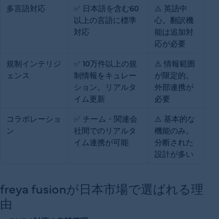
多言語対応
✅ 日本語を含む60
⚠️ 英語中
以上の言語に標準
心。翻訳機
対応
能は追加対
応が必要
規制インテリジ
✅ 10万件以上の規
⚠️ 情報範囲
ェンス
制情報をキュレー
が限定的。
ション。リアルタ
外部連携が
イム更新
必要
コラボレーショ
✅ チーム・関連会
⚠️ 基本的な
ン
社間でのリアルタ
機能のみ。
イム連携が可能
分断された
設計が多い
freya fusionが日本市場で選ばれる理
由