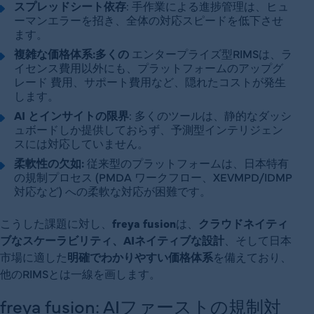
スプレッドシート依存
: 手作業による進捗管理は、ヒュ
ーマンエラーを招き、全体の対応スピードを低下させ
ます。
複雑な価格体系:多くの
エンタープライズ型RIMSは、ラ
イセンス費用以外にも、プラットフォームのアップグ
レード 費用、サポート費用など、隠れたコストが発生
します。
AI とインサイトの限界
: 多くのツールは、静的なダッシ
ュボードしか提供しておらず、予測型インテリジェン
スには対応していません。
柔軟性の欠如:
従来型のプラットフォームは、日本特有
の規制プロセス (PMDA ワークフロー、XEVMPD/IDMP
対応など) への柔軟な対応が困難です。
こうした課題に対し、
freya fusion
は、
クラウドネイティ
ブなスケーラビリティ、AIネイティブな設計
、そして日本
市場に適した
明確でわかりやすい価格体系
を備えており、
他のRIMSとは一線を画します。
freya fusion: AIファーストの規制対