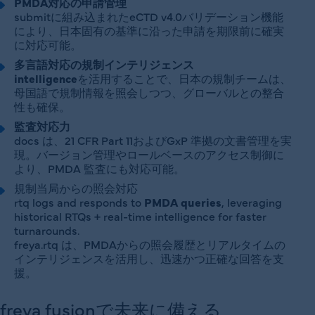
PMDA対応の申請管理
submitに組み込まれたeCTD v4.0バリデーション機能
により、日本固有の基準に沿った申請を期限前に確実
に対応可能。
多言語対応の規制インテリジェンス
intelligence
を活用することで、日本の規制チームは、
母国語で規制情報を照会しつつ、グローバルとの整合
性も確保。
監査対応力
docs は、21 CFR Part 11およびGxP 準拠の文書管理を実
現。バージョン管理やロールベースのアクセス制御に
より、PMDA 監査にも対応可能。
規制当局からの照会対応
rtq logs and responds to
PMDA queries
, leveraging
historical RTQs + real-time intelligence for faster
turnarounds.
freya.rtq は、PMDAからの照会履歴とリアルタイムの
インテリジェンスを活用し、迅速かつ正確な回答を支
援。
freya fusionで未来に備える