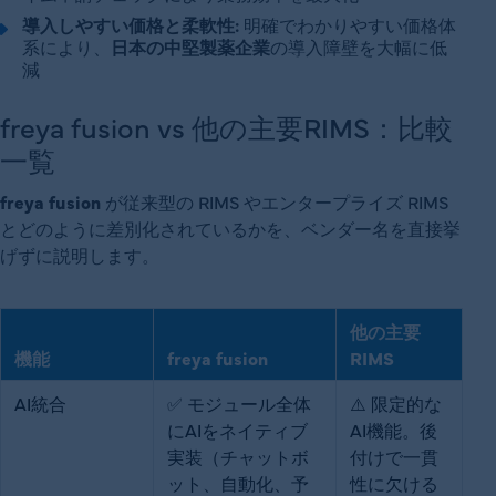
導入しやすい価格と柔軟性:
明確でわかりやすい価格体
系により、
日本の中堅製薬企業
の導入障壁を大幅に低
減
freya fusion vs 他の主要RIMS：比較
一覧
freya fusion
が従来型の RIMS やエンタープライズ RIMS
とどのように差別化されているかを、ベンダー名を直接挙
げずに説明します。
他の主要
機能
freya fusion
RIMS
AI統合
✅ モジュール全体
⚠️ 限定的な
にAIをネイティブ
AI機能。後
実装（チャットボ
付けで一貫
ット、自動化、予
性に欠ける