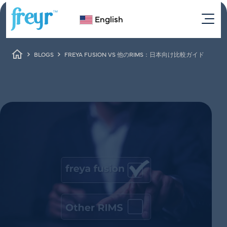
Skip to main content
English
Breadcrumb
BLOGS
FREYA FUSION VS 他のRIMS：日本向け比較ガイド
freya fusion vs 他のRIMS：
日本向け比較ガイド