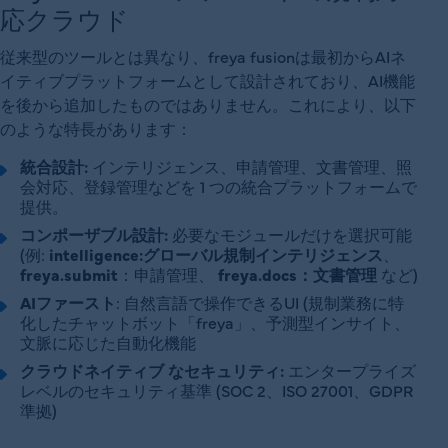
応クラウド
従来型のツールとは異なり、freya fusionは最初からAIネ
イティブプラットフォームとして設計されており、AI機能
を後から追加したものではありません。これにより、以下
のような特長があります：
統合設計:
インテリジェンス、申請管理、文書管理、照
会対応、登録管理などを 1 つの統合プラットフォームで
提供。
コンポーザブル設計:
必要なモジュールだけを選択可能
(例:
intelligence:グローバル規制インテリジェンス
、
freya.submit
：申請管理、
freya.docs：文書管理
など)
AIファースト
: 自然言語で操作できるUI (規制業務に特
化したチャットボット「freya」、予測型インサイト、
文脈に応じた自動化機能
クラウドネイティブ なセキュリティ:
エンタープライズ
レベルのセキュリティ基準 (SOC 2、ISO 27001、GDPR
準拠)