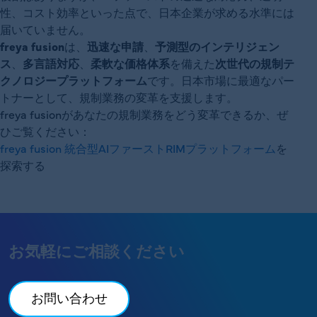
性、コスト効率といった点で、日本企業が求める水準には
届いていません。
freya fusion
は、
迅速な申請
、
予測型のインテリジェン
ス
、
多言語対応
、
柔軟な価格体系
を備えた
次世代の規制テ
クノロジープラットフォーム
です。日本市場に最適なパー
トナーとして、規制業務の変革を支援します。
freya fusionがあなたの規制業務をどう変革できるか、ぜ
ひご覧ください：
freya fusion 統合型AIファーストRIMプラットフォーム
を
探索する
お気軽にご相談ください
お問い合わせ