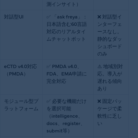
測インサイト）
対話型UI
✅ 「ask freya」：
❌ 対話型イ
日本語含む60言語
ンターフェ
対応のリアルタイ
ースなし。
ムチャットボット
静的なダッ
シュボード
のみ
eCTD v4.0対応
✅ PMDA v4.0、
⚠️ 地域別対
（PMDA）
FDA、EMA申請に
応。導入が
完全対応
遅れる傾向
あり
モジュール型プ
✅ 必要な機能だけ
❌ 固定パッ
ラットフォーム
を選択可能
ケージで柔
（intelligence、
軟性に乏し
docs、register、
い
submit等）