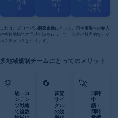
迅速
用性
品展開
化
向上
の促進
これは、
グローバル製薬企業
にとって、
日本市場への参入
や複数地域での同時申請を行う上で、非常に魅力的なビジ
ネスチャンスとなります。
多地域規制チームにとってのメリット
🌐
🔄
🚀
統一コ
審査
同時
ンテン
サイ
申
ツ戦略
クル
請・
で複数
の効
同時
地域に
率化
承認