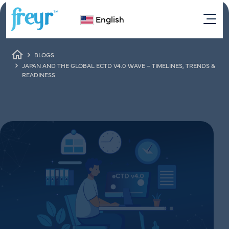
Skip to main content
English
Breadcrumb
BLOGS
JAPAN AND THE GLOBAL ECTD V4.0 WAVE – TIMELINES, TRENDS &
Japan and the Global eCTD
READINESS
v4.0 Wave – Timelines, Trends
& Readiness