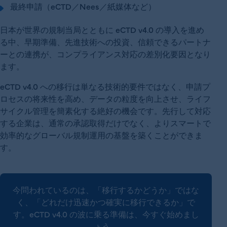
最終申請（eCTD／Nees／紙媒体など）
日本が世界の規制当局とともに eCTD v4.0 の導入を進め
る中、早期準備、先進技術への投資、信頼できるパートナ
ーとの連携が、コンプライアンス対応の差別化要因となり
ます。
eCTD v4.0 への移行は単なる技術的要件ではなく、申請プ
ロセスの将来性を高め、データの粒度を向上させ、ライフ
サイクル管理を簡素化する絶好の機会です。先行して対応
する企業は、通常の承認取得だけでなく、よりスマートで
効率的なグローバル規制運用の基盤を築くことができま
す。
今問われているのは、「移行するかどうか」ではな
く、「どれだけ迅速かつ確実に移行できるか」で
す。eCTD v4.0 の波に乗る準備は、今すぐ始めまし
ょう。