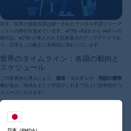
近年、世界の規制当局は統一されたデジタル申請フォーマ
ットへの移行を進めています。eCTD v3.2.2 から v4.0 への
移行は、eCTD が導入されて以来最大のアップデートであ
り、日本もこの動きに本格的に加わっています。
世界のタイムライン：各国の動向と
スケジュール
この世界的な導入により、
構造・コンテンツ・用語の標準
化
が進み、地域をまたぐ申請がこれまで以上に効率的かつ
スムーズになります。
日本（PMDA）