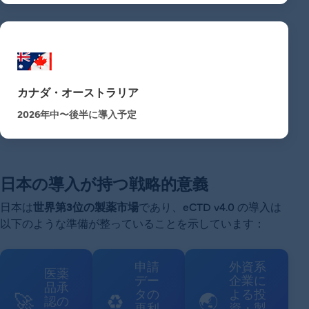
カナダ・オーストラリア
2026年中〜後半に導入予定
日本の導入が持つ戦略的意義
日本は
世界第3位の製薬市場
であり、eCTD v4.0 の導入は
以下のような準備が整っていることを示しています：
申請
外資系
医薬
デー
企業に
品承
タの
よる投
🚀
♻️
🌏
認の
再利
資・製