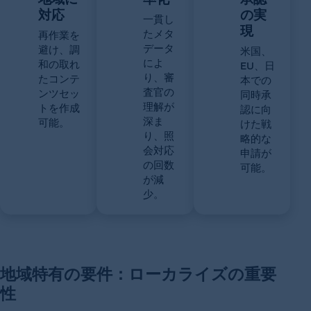
対応
の実
一貫し
現
たメタ
再作業を
データ
避け、調
米国、
によ
和の取れ
EU、日
り、審
たコンテ
本での
査官の
ンツセッ
同時承
理解が
トを作成
認に向
深ま
可能。
けた戦
り、照
略的な
会対応
申請が
の回数
可能。
が減
少。
地域特有の要件：ローカライズの重要
性